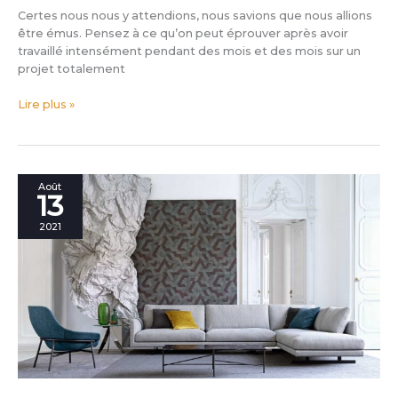
“Made
Certes nous nous y attendions, nous savions que nous allions
in
être émus. Pensez à ce qu’on peut éprouver après avoir
Meda”
travaillé intensément pendant des mois et des mois sur un
de
projet totalement
Filippo
Berto.
Lire plus »
Regardez
la
Galerie
avec
toutes
Quand
Août
13
les
est
photos!
né
2021
le
Made
in
Meda?