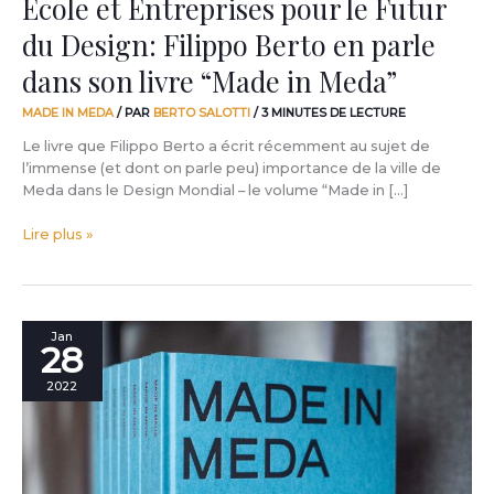
École et Entreprises pour le Futur
son
du Design: Filippo Berto en parle
livre
“Made
dans son livre “Made in Meda”
in
Meda”
MADE IN MEDA
/ PAR
BERTO SALOTTI
/
3 MINUTES DE LECTURE
Le livre que Filippo Berto a écrit récemment au sujet de
l’immense (et dont on parle peu) importance de la ville de
Meda dans le Design Mondial – le volume “Made in […]
Lire plus »
Avec
Jan
28
BertO
à
2022
la
découverte
du
MADE
IN