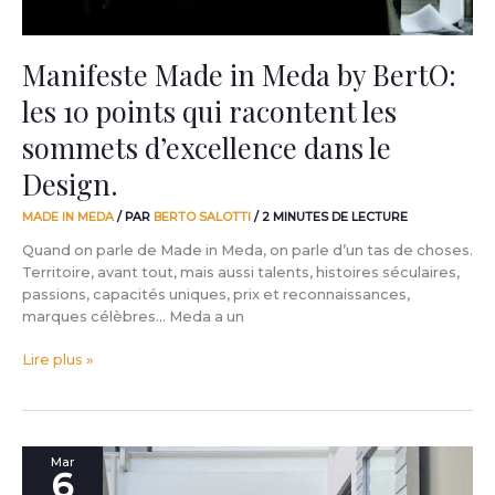
racontent
les
sommets
Manifeste Made in Meda by BertO:
d’excellence
les 10 points qui racontent les
dans
le
sommets d’excellence dans le
Design.
Design.
MADE IN MEDA
/ PAR
BERTO SALOTTI
/
2 MINUTES DE LECTURE
Quand on parle de Made in Meda, on parle d’un tas de choses.
Territoire, avant tout, mais aussi talents, histoires séculaires,
passions, capacités uniques, prix et reconnaissances,
marques célèbres… Meda a un
Lire plus »
Est-
Mar
6
ce