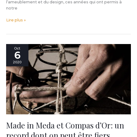
l’ameublement et du design, ces années qui ont permis à
notre
Lire plus »
Made
Oct
6
in
Meda
2020
et
Compas
d’Or:
un
record
dont
on
peut
être
fiers.
Made in Meda et Compas d’Or: un
record dont on peut être fiers.