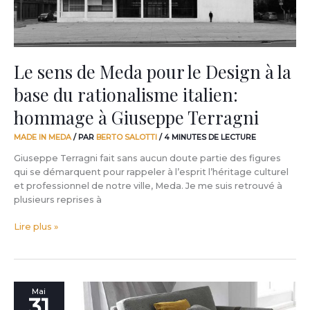
la
base
du
rationalisme
italien:
Le sens de Meda pour le Design à la
hommage
base du rationalisme italien:
à
Giuseppe
hommage à Giuseppe Terragni
Terragni
MADE IN MEDA
/ PAR
BERTO SALOTTI
/
4 MINUTES DE LECTURE
Giuseppe Terragni fait sans aucun doute partie des figures
qui se démarquent pour rappeler à l’esprit l’héritage culturel
et professionnel de notre ville, Meda. Je me suis retrouvé à
plusieurs reprises à
Lire plus »
Le
Mai
31
design