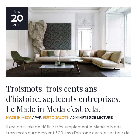
Troismots,
Nov
20
trois
cents
2020
ans
d’histoire,
septcents
entreprises.
Le
Made
in
Meda
c’est
cela.
Troismots, trois cents ans
d’histoire, septcents entreprises.
Le Made in Meda c’est cela.
MADE IN MEDA
/ PAR
BERTO SALOTTI
/
5 MINUTES DE LECTURE
Il est possible de définir très simplementle Made in Meda:
trois mots qui décrivent 300 ans d’histoire dans le secteur de