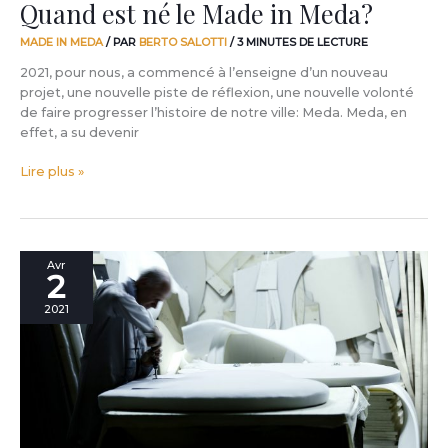
Quand est né le Made in Meda?
MADE IN MEDA
/ PAR
BERTO SALOTTI
/
3 MINUTES DE LECTURE
2021, pour nous, a commencé à l’enseigne d’un nouveau
projet, une nouvelle piste de réflexion, une nouvelle volonté
de faire progresser l’histoire de notre ville: Meda. Meda, en
effet, a su devenir
Lire plus »
Manifeste
Avr
2
Made
in
2021
Meda
by
BertO:
les
10
points
qui