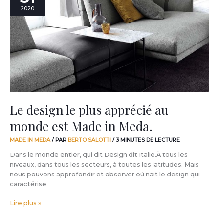
le
2020
plus
apprécié
au
monde
est
Made
in
Meda.
Le design le plus apprécié au
monde est Made in Meda.
MADE IN MEDA
/ PAR
BERTO SALOTTI
/
3 MINUTES DE LECTURE
Dans le monde entier, qui dit Design dit Italie.À tous les
niveaux, dans tous les secteurs, à toutes les latitudes. Mais
nous pouvons approfondir et observer où nait le design qui
caractérise
Lire plus »