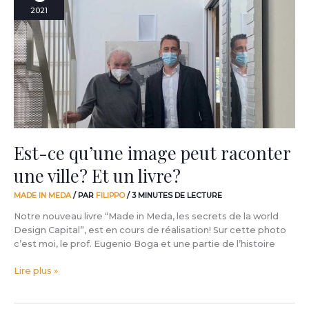
qu’une
2021
image
peut
raconter
une
ville?
Et
un
livre?
Est-ce qu’une image peut raconter
une ville? Et un livre?
MADE IN MEDA
/ PAR
FILIPPO
/
3 MINUTES DE LECTURE
Notre nouveau livre “Made in Meda, les secrets de la world
Design Capital”, est en cours de réalisation! Sur cette photo
c’est moi, le prof. Eugenio Boga et une partie de l’histoire
Lire plus »