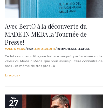
MEDA
la
Tournée
de
Presse!
Avec BertO à la découverte du
MADE IN MEDA la Tournée de
Presse!
MADE IN MEDA
/ PAR
BERTO SALOTTI
/
10 MINUTES DE LECTURE
Ce fut comme un film, une histoire magnifique focalisée sur la
valeur du Meda in Meda, que nous avons pu faire connaitre de
près – et même de très près – à
Lire plus »
Prenez
Nov
27
une
très