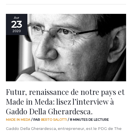
Futur,
Avr
23
renaissance
de
2020
notre
pays
et
Made
in
Meda:
lisez
l’interview
à
Gaddo
Futur, renaissance de notre pays et
Della
Made in Meda: lisez l’interview à
Gherardesca.
Gaddo Della Gherardesca.
MADE IN MEDA
/ PAR
BERTO SALOTTI
/
8 MINUTES DE LECTURE
Gaddo Della Gherardesca, entrepreneur, est le PDG de The