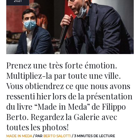
2021
forte
émotion.
Multipliez-
la
par
toute
une
ville.
Vous
obtiendrez
Prenez une très forte émotion.
ce
Multipliez-la par toute une ville.
que
nous
Vous obtiendrez ce que nous avons
avons
ressenti
ressenti hier lors de la présentation
hier
du livre “Made in Meda” de Filippo
lors
de
Berto. Regardez la Galerie avec
la
présentation
toutes les photos!
du
livre
MADE IN MEDA
/ PAR
BERTO SALOTTI
/
3 MINUTES DE LECTURE