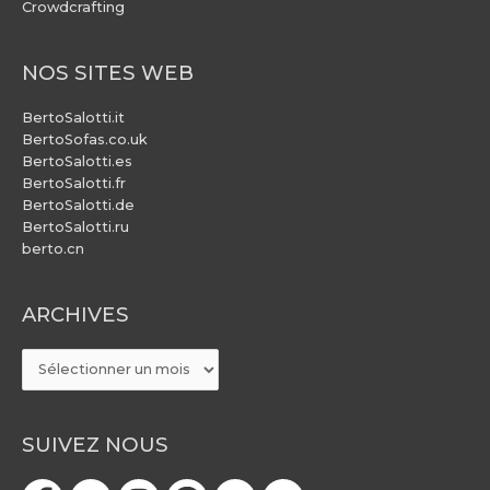
Crowdcrafting
NOS SITES WEB
BertoSalotti.it
BertoSofas.co.uk
BertoSalotti.es
BertoSalotti.fr
BertoSalotti.de
BertoSalotti.ru
berto.cn
ARCHIVES
ARCHIVES
SUIVEZ NOUS