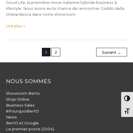
Good Life, la première revue italienne hybride business &
lifestyle. Nous avons eu la chance de rencontrer Gaddo della
Gherardesca dans notre showroom
Lire plus »
1
2
Suivant
→
NOUS SOMMES
Showroom Berto
Pass
Shop Online
Business Sales
#PourquoiBertO
Chang
News
BertO et Google
Le premier poste (2004)