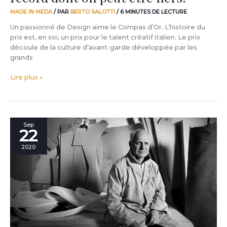
MADE IN MEDA
/ PAR
BERTO SALOTTI
/
6 MINUTES DE LECTURE
Un passionné de Design aime le Compas d’Or. L’histoire du
prix est, en soi, un prix pour le talent créatif italien. Le prix
découle de la culture d’avant-garde développée par les
grands
Lire plus »
Si
Sep
22
je
dis
2020
Meda,
à
quoi
pensez-
vous?