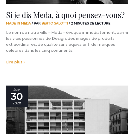
Si je dis Meda, à quoi pensez-vous?
MADE IN MEDA
/ PAR
BERTO SALOTTI
/
2 MINUTES DE LECTURE
Le nom de notre ville – Meda – évoque immédiatement, parmi
les vrais passionnés de Design, des images de produits
extraordinaires, de qualité sans équivalent, de marques
célèbres dans les cinq continents.
Lire plus »
Le
Juin
30
sens
de
2020
Meda
pour
le
Design
à