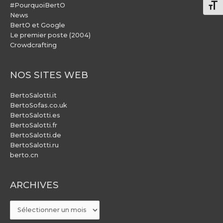
#PourquoiBertO
Chang
News
BertO et Google
Le premier poste (2004)
Crowdcrafting
NOS SITES WEB
BertoSalotti.it
BertoSofas.co.uk
BertoSalotti.es
BertoSalotti.fr
BertoSalotti.de
BertoSalotti.ru
berto.cn
ARCHIVES
ARCHIVES