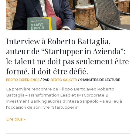
in
Azienda”:
le
talent
ne
doit
Interview à Roberto Battaglia,
pas
auteur de “Startupper in Azienda”:
seulement
être
le talent ne doit pas seulement être
formé,
il
formé, il doit être défié.
doit
être
BERTO EXPÉRIENCE
/ PAR
BERTO SALOTTI
/
9 MINUTES DE LECTURE
défié.
La première rencontre de Filippo Berto avec Roberto
Battaglia – Transformation Lead et IMI Corporate &
Investment Banking auprès d’Intesa Sanpaolo – a eu lieu à
l’occasion de son livre “Startupper in
Lire plus »