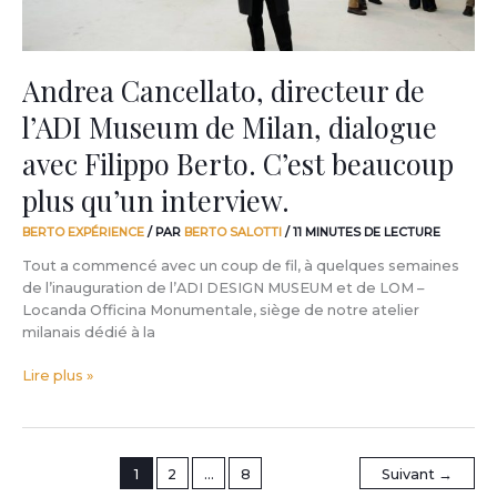
avec
Filippo
Berto.
C’est
Andrea Cancellato, directeur de
beaucoup
l’ADI Museum de Milan, dialogue
plus
qu’un
avec Filippo Berto. C’est beaucoup
interview.
plus qu’un interview.
BERTO EXPÉRIENCE
/ PAR
BERTO SALOTTI
/
11 MINUTES DE LECTURE
Tout a commencé avec un coup de fil, à quelques semaines
de l’inauguration de l’ADI DESIGN MUSEUM et de LOM –
Locanda Officina Monumentale, siège de notre atelier
milanais dédié à la
Lire plus »
1
2
…
8
Suivant
→