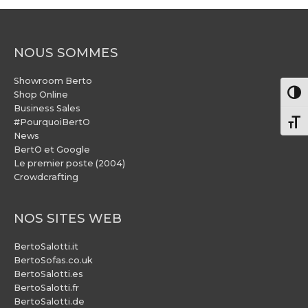
NOUS SOMMES
Showroom Berto
Pass
Shop Online
Business Sales
#PourquoiBertO
Chang
News
BertO et Google
Le premier poste (2004)
Crowdcrafting
NOS SITES WEB
BertoSalotti.it
BertoSofas.co.uk
BertoSalotti.es
BertoSalotti.fr
BertoSalotti.de