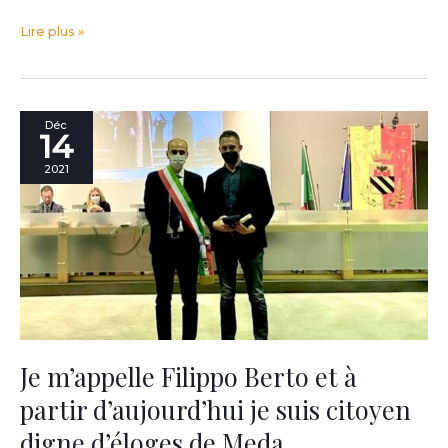
Lire plus »
Je
Déc
14
m’appelle
Filippo
2021
Berto
et
à
partir
d’aujourd’hui
je
suis
citoyen
digne
d’éloges
Je m’appelle Filippo Berto et à
de
partir d’aujourd’hui je suis citoyen
Meda.
Exactement
digne d’éloges de Meda.
comme