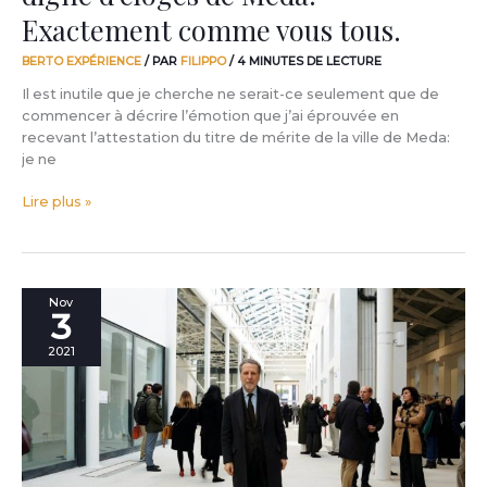
vous
Exactement comme vous tous.
tous.
BERTO EXPÉRIENCE
/ PAR
FILIPPO
/
4 MINUTES DE LECTURE
Il est inutile que je cherche ne serait-ce seulement que de
commencer à décrire l’émotion que j’ai éprouvée en
recevant l’attestation du titre de mérite de la ville de Meda:
je ne
Lire plus »
Andrea
Nov
3
Cancellato,
directeur
2021
de
l’ADI
Museum
de
Milan,
dialogue