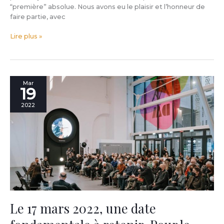
“première” absolue. Nous avons eu le plaisir et l’honneur de
faire partie, avec
Lire plus »
Le
Mar
19
17
mars
2022
2022,
une
date
fondamentale
à
retenir.
Pour
le
Made
in
Le 17 mars 2022, une date
Meda
et