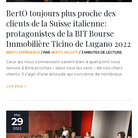
de
la
BertO toujours plus proche des
BIT
clients de la Suisse italienne:
Bourse
Immobilière
protagonistes de la BIT Bourse
Ticino
de
Immobilière Ticino de Lugano 2022
Lugano
2022
BERTO EXPÉRIENCE
/ PAR
BERTO SALOTTI
/
3 MINUTES DE LECTURE
Ceux qui nous connaissent savent bien à quel point nous
tenons à être proches – dans tous les sens – de nos chers
clients. Il s’agit d’une attitude qui concerne de nombreux
Lire plus »
Filippo
Mai
29
Berto
rencontre
2022
les
Designers