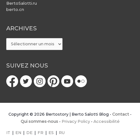
BertoSalotti.ru
berto.cn
ARCHIVES
ARCHIVES
SUIVEZ NOUS
Copyright © 2026
Bertostory | Berto Salotti Blog
-
Contact
-
Qui sommes-nous
-
Privacy Policy
-
Accessibilité
IT
|
EN
|
DE
|
FR
|
ES
|
RU