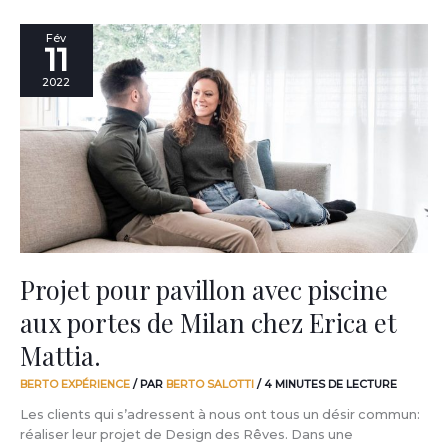
Projet
Fév
11
pour
pavillon
2022
avec
piscine
aux
portes
de
Milan
chez
Erica
et
Mattia.
Projet pour pavillon avec piscine
aux portes de Milan chez Erica et
Mattia.
BERTO EXPÉRIENCE
/ PAR
BERTO SALOTTI
/
4 MINUTES DE LECTURE
Les clients qui s’adressent à nous ont tous un désir commun:
réaliser leur projet de Design des Rêves. Dans une