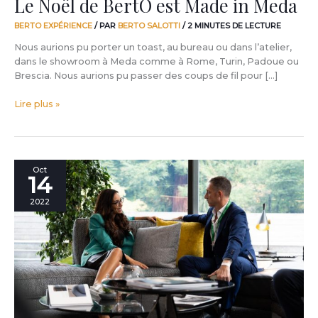
Le Noël de BertO est Made in Meda
BERTO EXPÉRIENCE
/ PAR
BERTO SALOTTI
/
2 MINUTES DE LECTURE
Nous aurions pu porter un toast, au bureau ou dans l’atelier,
dans le showroom à Meda comme à Rome, Turin, Padoue ou
Brescia. Nous aurions pu passer des coups de fil pour […]
Lire plus »
BertO
Oct
14
toujours
plus
2022
proche
des
clients
de
la
Suisse
italienne:
protagonistes