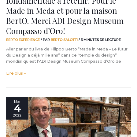
fondamentale à retenir. Pour le
pour
Made in Meda et pour la maison
la
maison
BertO. Merci ADI Design Museum
BertO.
Compasso d’Oro!
Merci
ADI
BERTO EXPÉRIENCE
/ PAR
BERTO SALOTTI
/
3 MINUTES DE LECTURE
Design
Museum
Aller parler du livre de Filippo Berto “Made in Meda – Le futur
Compasso
du Design a déjà mille ans” dans ce “temple du design”
d’Oro!
mondial qu’est l’ADI Design Museum Compasso d’Oro de
Lire plus »
Interview
Mar
4
à
Roberto
2022
Battaglia,
auteur
de
“Startupper