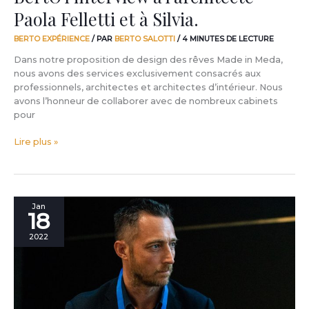
Silvia.
Paola Felletti et à Silvia.
BERTO EXPÉRIENCE
/ PAR
BERTO SALOTTI
/
4 MINUTES DE LECTURE
Dans notre proposition de design des rêves Made in Meda,
nous avons des services exclusivement consacrés aux
professionnels, architectes et architectes d’intérieur. Nous
avons l’honneur de collaborer avec de nombreux cabinets
pour
Lire plus »
Master
Jan
18
of
Science
2022
2022
Découvrez
la
nouvelle
collaboration