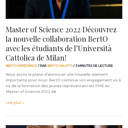
BertO
avec
les
étudiants
de
Master of Science 2022 Découvrez
l’Università
la nouvelle collaboration BertO
Cattolica
de
avec les étudiants de l’Università
Milan!
Cattolica de Milan!
BERTO EXPÉRIENCE
/ PAR
BERTO SALOTTI
/
3 MINUTES DE LECTURE
Nous avons le plaisir d’annoncer une nouvelle vraiment
importante pour nous: BertO continue son engagement vis à
vis de la formation des jeunes représentant les PME au
Master of Science 2022 de
Lire plus »
BertoStory