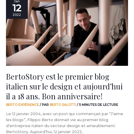
Jan
12
est
le
2022
premier
blog
italien
sur
le
design
et
aujourd’hui
il
a
BertoStory est le premier blog
18
italien sur le design et aujourd’hui
ans.
Bon
il a 18 ans. Bon anniversaire!
anniversaire!
BERTO EXPÉRIENCE
/ PAR
BERTO SALOTTI
/
5 MINUTES DE LECTURE
Le 12 janvier 2004, avec un post qui commençait par “J’aime
les blogs”, Filippo Berto donnait vie au premier blog
d’entreprise italien du secteur design et ameublement:
BertoStory. Aujourd’hui, 12 janvier 2022,