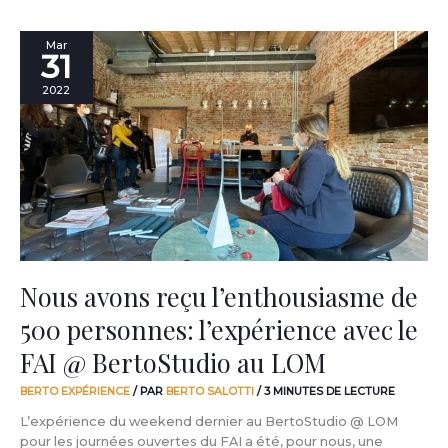
Nous
Mar
31
avons
reçu
2022
l’enthousiasme
de
500
personnes:
l’expérience
avec
le
FAI
@
BertoStudio
Nous avons reçu l’enthousiasme de
au
500 personnes: l’expérience avec le
LOM
FAI @ BertoStudio au LOM
BERTO EXPÉRIENCE
/ PAR
BERTO SALOTTI
/
3 MINUTES DE LECTURE
L’expérience du weekend dernier au BertoStudio @ LOM
pour les journées ouvertes du FAI a été, pour nous, une