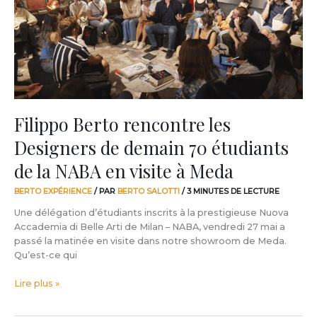
de
demain
70
étudiants
de
la
NABA
en
Filippo Berto rencontre les
visite
Designers de demain 70 étudiants
à
Meda
de la NABA en visite à Meda
BERTO EXPÉRIENCE
/ PAR
BERTO SALOTTI
/
3 MINUTES DE LECTURE
Une délégation d’étudiants inscrits à la prestigieuse Nuova
Accademia di Belle Arti de Milan – NABA, vendredi 27 mai a
passé la matinée en visite dans notre showroom de Meda.
Qu’est-ce qui
Lire plus »