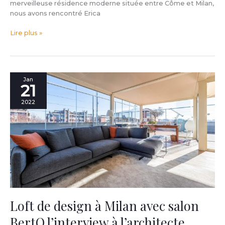
merveilleuse résidence moderne située entre Côme et Milan,
nous avons rencontré Erica
Lire plus »
Loft
Jan
21
de
design
2022
à
Milan
avec
salon
BertO
l’interview
à
l’architecte
Paola
Felletti
Loft de design à Milan avec salon
et
BertO l’interview à l’architecte
à