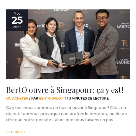
BertO
Nov
25
ouvre
à
2022
Singapour:
ça
y
est!
BertO ouvre à Singapour: ça y est!
OÙ ACHETER
/ PAR
BERTO SALOTTI
/
3 MINUTES DE LECTURE
Ça y est: nous sommes en train d’ouvrir à Singapour! C’est un
objectif qui nous provoque une profonde émotion, inutile de
dire que notre pensée – alors que nous faisons un pas
Lire plus »