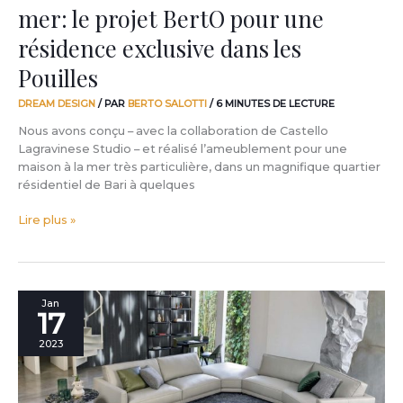
mer: le projet BertO pour une
dans
les
résidence exclusive dans les
Pouilles
Pouilles
DREAM DESIGN
/ PAR
BERTO SALOTTI
/
6 MINUTES DE LECTURE
Nous avons conçu – avec la collaboration de Castello
Lagravinese Studio – et réalisé l’ameublement pour une
maison à la mer très particulière, dans un magnifique quartier
résidentiel de Bari à quelques
Lire plus »
Les
Jan
17
4
Erreurs
2023
les
plus
communes