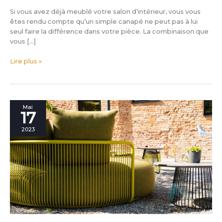
Si vous avez déjà meublé votre salon d’intérieur, vous vous
êtes rendu compte qu’un simple canapé ne peut pas à lui
seul faire la différence dans votre pièce. La combinaison que
vous […]
Lire plus »
Le
Mai
17
rôle
de
2023
votre
projet
pour
l’outdoor
aujourd’hui
(ET
POUR
LES
20