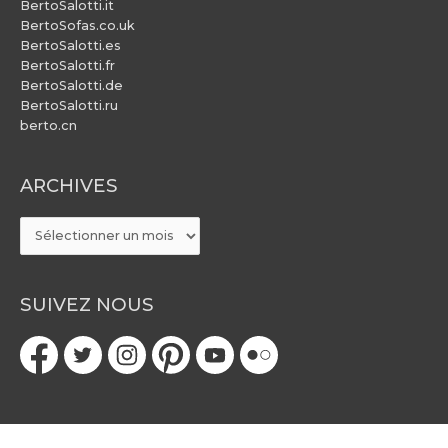
BertoSalotti.it
BertoSofas.co.uk
BertoSalotti.es
BertoSalotti.fr
BertoSalotti.de
BertoSalotti.ru
berto.cn
ARCHIVES
ARCHIVES
SUIVEZ NOUS