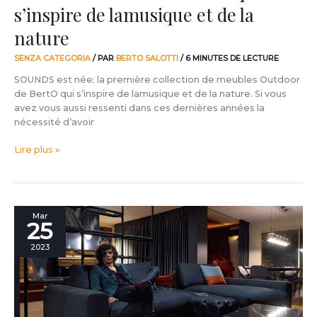
s’inspire de lamusique et de la
nature
nature
SENZA CATEGORIA
/ PAR
BERTO SALOTTI
/
6 MINUTES DE LECTURE
SOUNDS est née: la première collection de meubles Outdoor
de BertO qui s’inspire de lamusique et de la nature. Si vous
avez vous aussi ressenti dans ces dernières années la
nécessité d’avoir
Lire plus »
Le
Mar
25
studio
d’enregistrement
2023
du
chanteur
Ermal
Meta
meublé