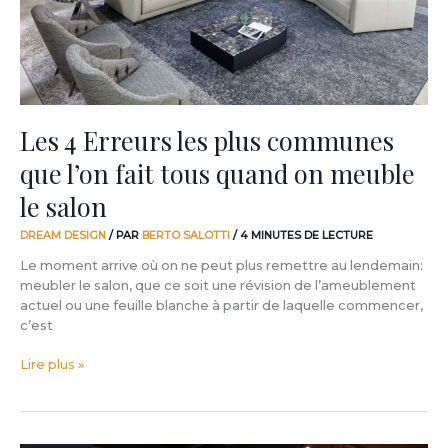
que
l’on
fait
tous
quand
on
meuble
Les 4 Erreurs les plus communes
le
que l’on fait tous quand on meuble
salon
le salon
DREAM DESIGN
/ PAR
BERTO SALOTTI
/
4 MINUTES DE LECTURE
Le moment arrive où on ne peut plus remettre au lendemain:
meubler le salon, que ce soit une révision de l’ameublement
actuel ou une feuille blanche à partir de laquelle commencer,
c’est
Lire plus »