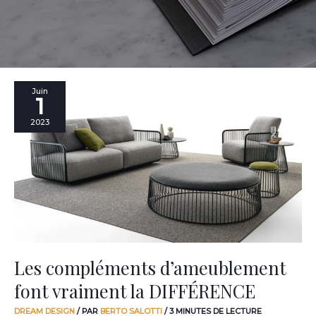
Les
Juin
1
compléments
d’ameublement
2023
font
vraiment
la
DIFFÉRENCE
Les compléments d’ameublement
font vraiment la DIFFÉRENCE
DREAM DESIGN
/ PAR
BERTO SALOTTI
/
3 MINUTES DE LECTURE