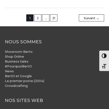
1
2
…
21
Suivant
→
NOUS SOMMES
Showroom Berto
Pass
Shop Online
Business Sales
#PourquoiBertO
Chang
News
BertO et Google
Le premier poste (2004)
Crowdcrafting
NOS SITES WEB