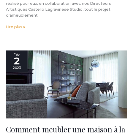
réalisé pour eux, en collaboration avec nos Directeurs
Artistiques Castello Lagravinese Studio, tout le projet
d’ameublement
Lire plus »
Comment
Fév
2
meubler
une
2023
maison
à
la
mer:
le
projet
BertO
pour
une
résidence
Comment meubler une maison à la
exclusive