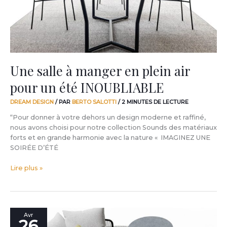
air
pour
un
été
INOUBLIABLE
Une salle à manger en plein air
pour un été INOUBLIABLE
DREAM DESIGN
/ PAR
BERTO SALOTTI
/
2 MINUTES DE LECTURE
“Pour donner à votre dehors un design moderne et raffiné,
nous avons choisi pour notre collection Sounds des matériaux
forts et en grande harmonie avec la nature « IMAGINEZ UNE
SOIRÉE D’ÉTÉ
Lire plus »
Les
Avr
26
meubles