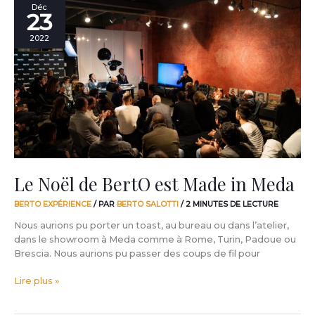
Le
Déc
23
Noël
de
2022
BertO
est
Made
in
Meda
Le Noël de BertO est Made in Meda
BERTO EXPÉRIENCE
/ PAR
BERTO SALOTTI
/
2 MINUTES DE LECTURE
Nous aurions pu porter un toast, au bureau ou dans l’atelier,
dans le showroom à Meda comme à Rome, Turin, Padoue ou
Brescia. Nous aurions pu passer des coups de fil pour
Lire plus »