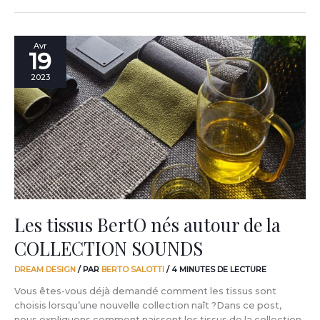
Les
Avr
19
tissus
BertO
2023
nés
autour
de
la
COLLECTION
SOUNDS
Les tissus BertO nés autour de la
COLLECTION SOUNDS
DREAM DESIGN
/ PAR
BERTO SALOTTI
/
4 MINUTES DE LECTURE
Vous êtes-vous déjà demandé comment les tissus sont
choisis lorsqu’une nouvelle collection naît ?Dans ce post,
nous expliquons comment naissent les tissus de la collection