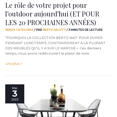
PROCHAINES
Le rôle de votre projet pour
ANNÉES)
l’outdoor aujourd’hui (ET POUR
LES 20 PROCHAINES ANNÉES)
SENZA CATEGORIA
/ PAR
BERTO SALOTTI
/
3 MINUTES DE LECTURE
“POURQUOI LA COLLECTION BERTO NAÎT POUR DURER
PENDANT LONGTEMPS, CONTRAIREMENT À LA PLUPART
DES MEUBLES QU’IL Y A SUR LE MARCHÉ « Ces derniers
temps, nous avons redécouvert le plaisir de vivre
Lire plus »
Une
Mai
3
salle
à
2023
manger
en
plein