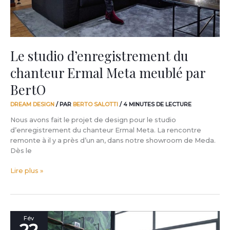
par
BertO
Le studio d’enregistrement du
chanteur Ermal Meta meublé par
BertO
DREAM DESIGN
/ PAR
BERTO SALOTTI
/
4 MINUTES DE LECTURE
Nous avons fait le projet de design pour le studio
d’enregistrement du chanteur Ermal Meta. La rencontre
remonte à il y a près d’un an, dans notre showroom de Meda.
Dès le
Lire plus »
Comment
Fév
22
réaliser