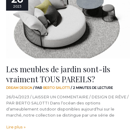
de
2023
jardin
sont-
ils
vraiment
TOUS
PAREILS?
Les meubles de jardin sont-ils
vraiment TOUS PAREILS?
DREAM DESIGN
/ PAR
BERTO SALOTTI
/
2 MINUTES DE LECTURE
26/04/2023 / LAISSER UN COMMENTAIRE / DESIGN DE RÊVE /
PAR BERTO SALOTTI Dans l’océan des options
d’ameublement outdoor disponibles aujourd’hui sur le
marché, notre collection se distingue par une série de
Lire plus »