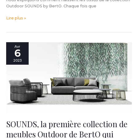
Outdoor SOUNDS by BertO. Chaque fois que
Lire plus »
SOUNDS,
Avr
6
la
première
2023
collection
de
meubles
Outdoor
de
BertO
qui
s’inspire
de
lamusique
SOUNDS, la première collection de
et
meubles Outdoor de BertO qui
de
la