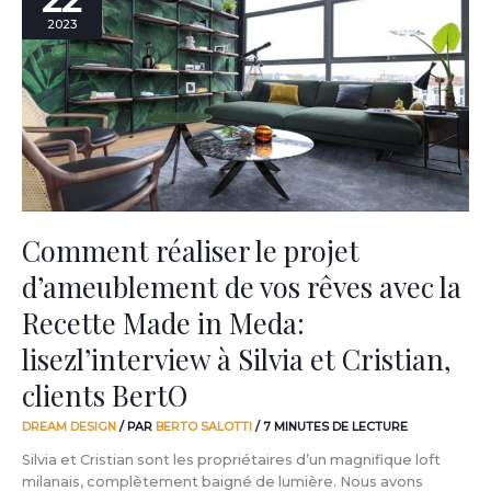
le
2023
projet
d’ameublement
de
vos
rêves
avec
la
Recette
Made
in
Comment réaliser le projet
Meda:
d’ameublement de vos rêves avec la
lisezl’interview
à
Recette Made in Meda:
Silvia
et
lisezl’interview à Silvia et Cristian,
Cristian,
clients BertO
clients
BertO
DREAM DESIGN
/ PAR
BERTO SALOTTI
/
7 MINUTES DE LECTURE
Silvia et Cristian sont les propriétaires d’un magnifique loft
milanais, complètement baigné de lumière. Nous avons