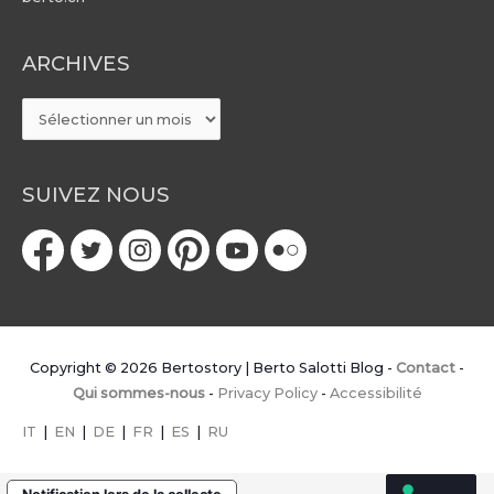
ARCHIVES
ARCHIVES
SUIVEZ NOUS
Copyright © 2026
Bertostory | Berto Salotti Blog
-
Contact
-
Qui sommes-nous
-
Privacy Policy
-
Accessibilité
IT
|
EN
|
DE
|
FR
|
ES
|
RU