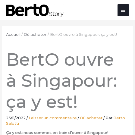
Skip
Aller
Aller
Men
to
à
au
Content
la
contenu
princ
navigation
Accueil
Où acheter
BertO ouvre à Singapour: ça y est!
BertO ouvre
à Singapour:
ça y est!
25/11/2022
/
Laisser un commentaire
/
Où acheter
/ Par
Berto
Salotti
Ça y est: nous sommes en train d’ouvrir à Singapour!