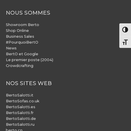
NOUS SOMMES
Showroom Berto
Pass
Shop Online
Business Sales
#PourquoiBertO
Chang
News
BertO et Google
Le premier poste (2004)
Crowdcrafting
NOS SITES WEB
BertoSalotti.it
BertoSofas.co.uk
BertoSalotti.es
BertoSalotti.fr
BertoSalotti.de
BertoSalotti.ru
berto.cn