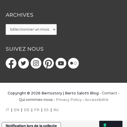
ARCHIVES
ARCHIVES
SUIVEZ NOUS
Copyright © 2026
Bertostory | Berto Salotti Blog
-
Contact
-
Qui sommes-nous
-
Privacy Policy
-
Accessibilité
IT
|
EN
|
DE
|
FR
|
ES
|
RU
Notification lors de la collecte