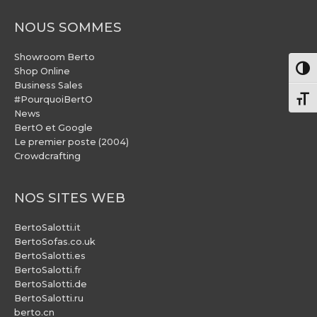
NOUS SOMMES
Showroom Berto
Pass
Shop Online
Business Sales
#PourquoiBertO
Chang
News
BertO et Google
Le premier poste (2004)
Crowdcrafting
NOS SITES WEB
BertoSalotti.it
BertoSofas.co.uk
BertoSalotti.es
BertoSalotti.fr
BertoSalotti.de
BertoSalotti.ru
berto.cn