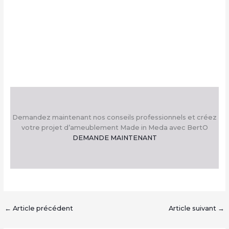
Demandez maintenant nos conseils professionnels et créez
votre projet d’ameublement Made in Meda avec BertO
DEMANDE MAINTENANT
←
Article précédent
Article suivant
→