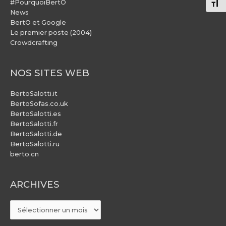
#PourquoiBertO
Chang
News
BertO et Google
Le premier poste (2004)
Crowdcrafting
NOS SITES WEB
BertoSalotti.it
BertoSofas.co.uk
BertoSalotti.es
BertoSalotti.fr
BertoSalotti.de
BertoSalotti.ru
berto.cn
ARCHIVES
ARCHIVES