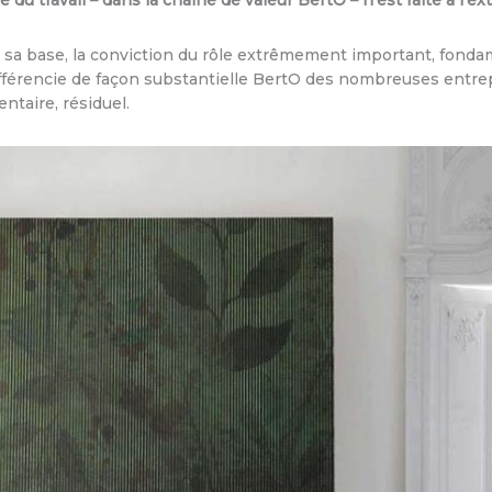
du travail – dans la chaine de valeur BertO – n’est faite à l’ext
à sa base, la conviction du rôle extrêmement important, fonda
férencie de façon substantielle BertO des nombreuses entrepr
taire, résiduel.