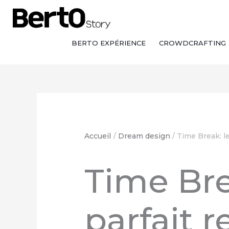
Skip
Aller
Aller
to
à
au
Content
la
contenu
navigation
BERTO EXPÉRIENCE
CROWDCRAFTING
Accueil
Dream design
Time Break: l
Time Bre
parfait 