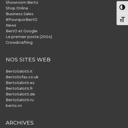
Showroom Berto
Pass
Shop Online
Business Sales
#PourquoiBertO
Chang
News
BertO et Google
Le premier poste (2004)
Crowdcrafting
NOS SITES WEB
BertoSalotti.it
BertoSofas.co.uk
BertoSalotti.es
BertoSalotti.fr
BertoSalotti.de
BertoSalotti.ru
berto.cn
ARCHIVES
ARCHIVES