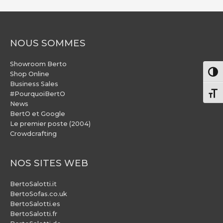
NOUS SOMMES
Showroom Berto
Pass
Shop Online
Business Sales
#PourquoiBertO
Chang
News
BertO et Google
Le premier poste (2004)
Crowdcrafting
NOS SITES WEB
BertoSalotti.it
BertoSofas.co.uk
BertoSalotti.es
BertoSalotti.fr