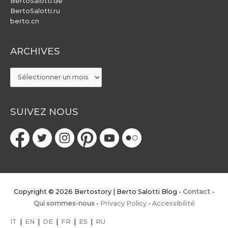
BertoSalotti.de
BertoSalotti.ru
berto.cn
ARCHIVES
ARCHIVES
SUIVEZ NOUS
Copyright © 2026
Bertostory | Berto Salotti Blog
-
Contact
-
Qui sommes-nous
-
Privacy Policy
-
Accessibilité
IT
|
EN
|
DE
|
FR
|
ES
|
RU