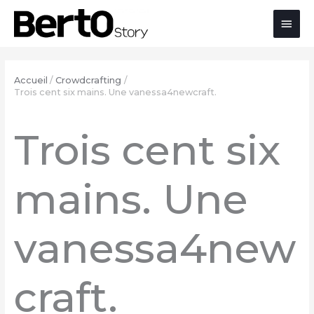
Skip
Aller
Aller
Men
to
à
au
Content
la
contenu
princ
navigation
Accueil
Crowdcrafting
Trois cent six mains. Une vanessa4newcraft.
Trois cent six
mains. Une
vanessa4new
craft.