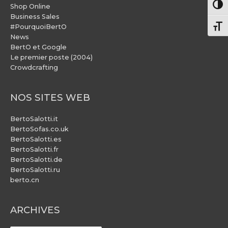
Pass
Shop Online
Business Sales
#PourquoiBertO
Chang
News
BertO et Google
Le premier poste (2004)
Crowdcrafting
NOS SITES WEB
BertoSalotti.it
BertoSofas.co.uk
BertoSalotti.es
BertoSalotti.fr
BertoSalotti.de
BertoSalotti.ru
berto.cn
ARCHIVES
ARCHIVES