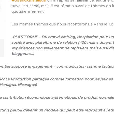
#divanoXmanagua
, un an après sa naissance, est une 
travail artisanal, mais il est témoin aussi de thèmes en l
quotidiennement.
Les mêmes thèmes que nous raconterons à Paris le 13:
-PLATEFORME – Du crowd-crafting, l’inspiration pour u
société avec plateforme de relation (400 mains durant 
expériences non seulement de tapissiers, mais aussi d’
bloggeurs…)
semble suppose engagement = communication comme facteur
R? La Production partagée comme formation pour les jeunes (18
à Managua, Nicaragua)
La contribution économique systématique, de produit normal
ing peut-il devenir un modèle qui peut être reproduit à l’ét