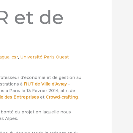
R et de
gua. csr
,
Université Paris Ouest
Professeur d’économie et de gestion au
strations à
l’IUT de Ville d’Avray
–
ns à Paris le 13 Février 2014, afin de
le des Entreprise
s
et
Crowd-crafting
.
a bonté du projet en laquelle nous
es Alpes.