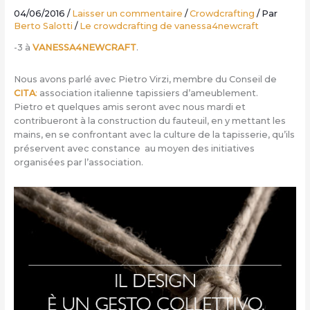
04/06/2016
/
Laisser un commentaire
/
Crowdcrafting
/ Par
Berto Salotti
/
Le crowdcrafting de vanessa4newcraft
-3 à
VANESSA4NEWCRAFT
.
Nous avons parlé avec Pietro Virzi, membre du Conseil de
CITA
:
association italienne tapissiers d’ameublement.
Pietro et quelques amis seront avec nous mardi et
contribueront à la construction du fauteuil, en y mettant les
mains, en se confrontant avec la culture de la tapisserie, qu’ils
préservent avec constance au moyen des initiatives
organisées par l’association.