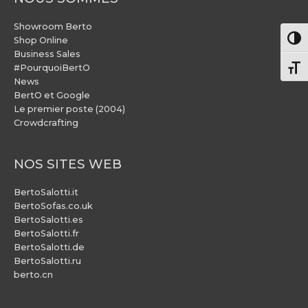
Showroom Berto
Pass
Shop Online
Business Sales
#PourquoiBertO
Chang
News
BertO et Google
Le premier poste (2004)
Crowdcrafting
NOS SITES WEB
BertoSalotti.it
BertoSofas.co.uk
BertoSalotti.es
BertoSalotti.fr
BertoSalotti.de
BertoSalotti.ru
berto.cn