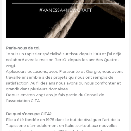
Parle-nous de toi.
Je suis un tapissier spécialisé sur tissu depuis 1981 et j’ai déjà
collaboré avec la maison BertO depuis les années Quatre-
vingt.
A plusieurs occasions, avec Fioravante et Giorgio, nous avons
travaillé ensemble à des projets qui nous ont remplis de
satisfaction. Au fil des ans nous avons pu nous confronter et
grandir dans plusieurs domaines.
Depuis environ vingt ans je fais partie du Conseil de
l’association CITA.
De quoi s’occupe CITA?
Elle a été fondée en 1975 dans le but de divulguer l’art de la
Tapisserie d’ameublement en Italie, surtout aux nouvelles