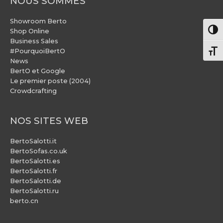
NOUS SOMMES
Showroom Berto
Pass
Shop Online
Business Sales
#PourquoiBertO
Chang
News
BertO et Google
Le premier poste (2004)
Crowdcrafting
NOS SITES WEB
BertoSalotti.it
BertoSofas.co.uk
BertoSalotti.es
BertoSalotti.fr
BertoSalotti.de
BertoSalotti.ru
berto.cn