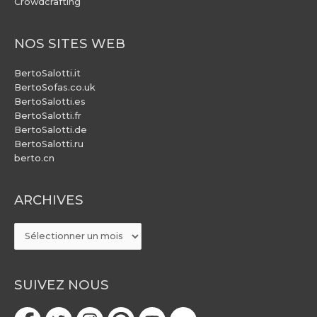
Crowdcrafting
NOS SITES WEB
BertoSalotti.it
BertoSofas.co.uk
BertoSalotti.es
BertoSalotti.fr
BertoSalotti.de
BertoSalotti.ru
berto.cn
ARCHIVES
ARCHIVES
SUIVEZ NOUS