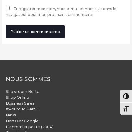
Enregistrer mon nom, mon e-mail et mon site dans le
navigateur pour mon prochain commentaire.
NOUS SOMMES
Showroom Berto
Pass
Shop Online
Business Sales
#PourquoiBertO
Chang
News
BertO et Google
Le premier poste (2004)