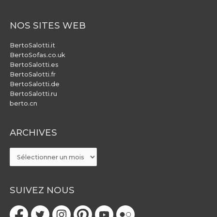
NOS SITES WEB
BertoSalotti.it
BertoSofas.co.uk
BertoSalotti.es
BertoSalotti.fr
BertoSalotti.de
BertoSalotti.ru
berto.cn
ARCHIVES
ARCHIVES
SUIVEZ NOUS