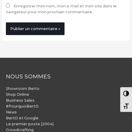
Enregistrer mon nom, mon e-mail et mon site dans le
navigateur pour mon prochain commentaire.
NOUS SOMMES
Showroom Berto
Pass
Shop Online
Business Sales
#PourquoiBertO
Chang
News
BertO et Google
Le premier poste (2004)
Crowdcrafting