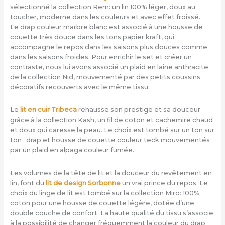
sélectionné la collection Rem: un lin 100% léger, doux au
toucher, moderne dans les couleurs et avec effet froissé.
Le drap couleur marbre blanc est associé à une housse de
couette très douce dans les tons papier kraft, qui
accompagne le repos dans les saisons plus douces comme
dans les saisons froides. Pour enrichir le set et créer un
contraste, nous lui avons associé un plaid en laine anthracite
de la collection Nid, mouvementé par des petits coussins
décoratifs recouverts avec le même tissu.
Le
lit en cuir Tribeca
rehausse son prestige et sa douceur
grâce à la collection Kash, un fil de coton et cachemire chaud
et doux qui caresse la peau. Le choix est tombé sur un ton sur
ton : drap et housse de couette couleur teck mouvementés
par un plaid en alpaga couleur fumée.
Les volumes de la tête de lit et la douceur du revêtement en
lin, font du
lit de design Sorbonne
un vrai prince du repos. Le
choix du linge de lit est tombé sur la collection Miro: 100%
coton pour une housse de couette légère, dotée d’une
double couche de confort. La haute qualité du tissu s’associe
à la possibilité de changer fréquemment la couleur du drap