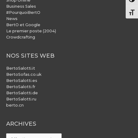
Pass
Shop Online
Business Sales
#PourquoiBertO
Chang
News
BertO et Google
Le premier poste (2004)
Crowdcrafting
NOS SITES WEB
BertoSalotti.it
BertoSofas.co.uk
BertoSalotti.es
BertoSalotti.fr
BertoSalotti.de
BertoSalotti.ru
berto.cn
ARCHIVES
ARCHIVES