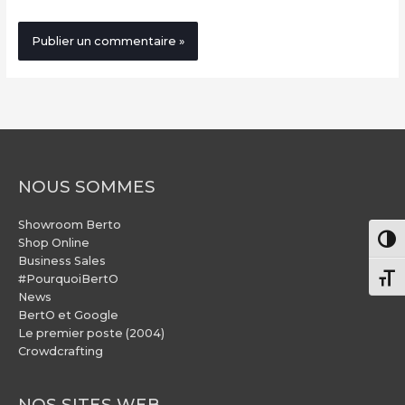
NOUS SOMMES
Showroom Berto
Pass
Shop Online
Business Sales
#PourquoiBertO
Chang
News
BertO et Google
Le premier poste (2004)
Crowdcrafting
NOS SITES WEB