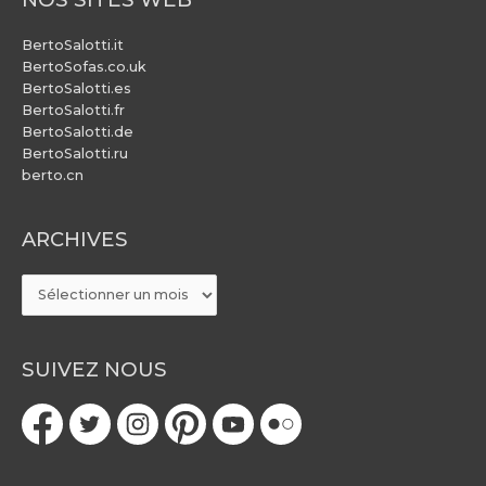
BertoSalotti.it
BertoSofas.co.uk
BertoSalotti.es
BertoSalotti.fr
BertoSalotti.de
BertoSalotti.ru
berto.cn
ARCHIVES
ARCHIVES
SUIVEZ NOUS