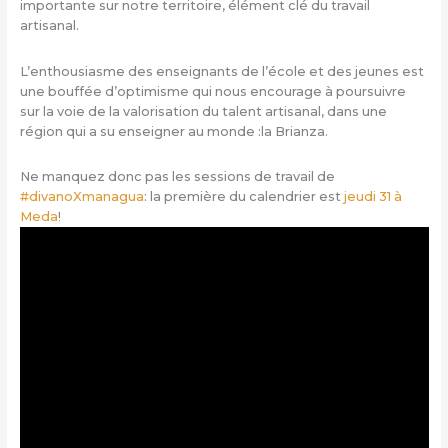
importante sur notre territoire, élément clé du travail
artisanal.
L’enthousiasme des enseignants de l’école et des jeunes est
une bouffée d’optimisme qui nous encourage à poursuivre
sur la voie de la valorisation du talent artisanal, dans une
région qui a su enseigner au monde :la Brianza.
Ne manquez donc pas les sessions de travail de
#divanoXmanagua
: la première du calendrier est
jeudi 31 à
Meda
!