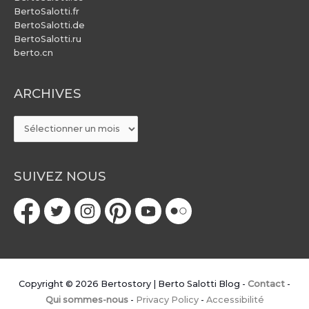
BertoSalotti.fr
BertoSalotti.de
BertoSalotti.ru
berto.cn
ARCHIVES
ARCHIVES
SUIVEZ NOUS
Copyright © 2026
Bertostory | Berto Salotti Blog
-
Contact
-
Qui sommes-nous
-
Privacy Policy
-
Accessibilité