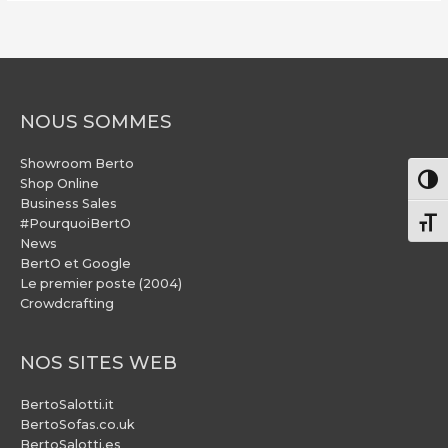
NOUS SOMMES
Showroom Berto
Pass
Shop Online
Business Sales
#PourquoiBertO
Chang
News
BertO et Google
Le premier poste (2004)
Crowdcrafting
NOS SITES WEB
BertoSalotti.it
BertoSofas.co.uk
BertoSalotti.es