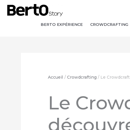
Skip
Aller
Aller
to
à
au
Content
la
contenu
navigation
BERTO EXPÉRIENCE
CROWDCRAFTING
Accueil
Crowdcrafting
Le Crowdcraft
Le Crowd
découvre