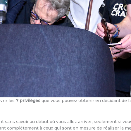
vrir les
7 privilèges
que vous pouvez obtenir en décidant de fa
nt sans savoir au début où vous allez arriver, seulement si vo
tant complètement à ceux qui sont en mesure de réaliser la mei