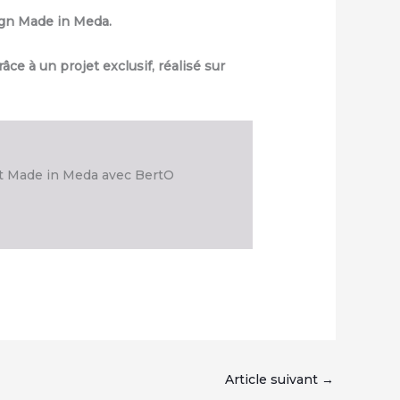
ign Made in Meda.
e à un projet exclusif, réalisé sur
t Made in Meda avec BertO
Article suivant
→