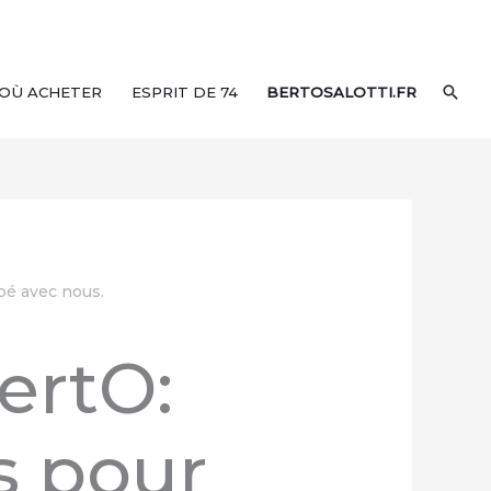
REC
OÙ ACHETER
ESPRIT DE 74
BERTOSALOTTI.FR
pé avec nous.
ertO:
s pour