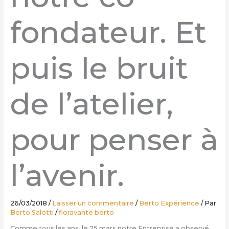
fondateur. Et
puis le bruit
de l’atelier,
pour penser à
l’avenir.
26/03/2018
/
Laisser un commentaire
/
Berto Expérience
/ Par
Berto Salotti
/
fioravante berto
Comme tous les ans, le 25 mars notre Entreprise a observé