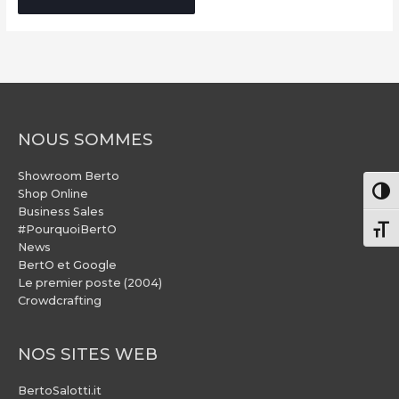
NOUS SOMMES
Showroom Berto
Pass
Shop Online
Business Sales
#PourquoiBertO
Chang
News
BertO et Google
Le premier poste (2004)
Crowdcrafting
NOS SITES WEB
BertoSalotti.it