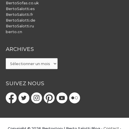
BertoSofas.co.uk
BertoSalotti.es
BertoSalotti.fr
BertoSalotti.de
BertoSalotti.ru
berto.cn
ARCHIVES
ARCHIVES
SUIVEZ NOUS
Copyright © 2026
Bertostory | Berto Salotti Blog
-
Contact
-