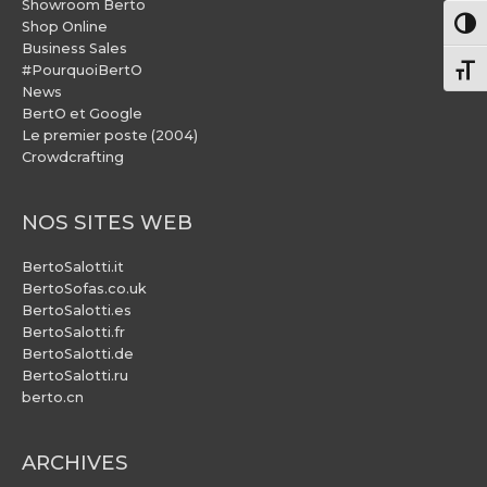
Showroom Berto
Pass
Shop Online
Business Sales
#PourquoiBertO
Chang
News
BertO et Google
Le premier poste (2004)
Crowdcrafting
NOS SITES WEB
BertoSalotti.it
BertoSofas.co.uk
BertoSalotti.es
BertoSalotti.fr
BertoSalotti.de
BertoSalotti.ru
berto.cn
ARCHIVES
ARCHIVES