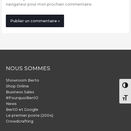
navigateur pour mon prochain commentaire.
NOUS SOMMES
Showroom Berto
Pass
Shop Online
Business Sales
#PourquoiBertO
Chang
News
BertO et Google
Le premier poste (2004)
Crowdcrafting