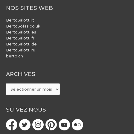
NOS SITES WEB
BertoSalotti.it
BertoSofas.co.uk
BertoSalotti.es
BertoSalotti.fr
BertoSalotti.de
BertoSalotti.ru
berto.cn
ARCHIVES
ARCHIVES
SUIVEZ NOUS