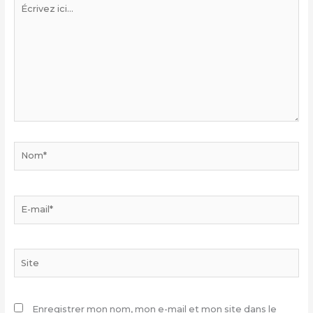
Écrivez
ici…
Nom*
E-
mail*
Site
Enregistrer mon nom, mon e-mail et mon site dans le