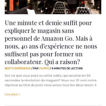
sans
personnel
de
Amazon
Une minute et demie suffit pour
Go.
expliquer le magasin sans
Mais
à
personnel de Amazon Go. Mais à
nous,
40
nous, 40 ans d’expérience ne nous
ans
suffisent pas pour former un
d’expérience
ne
collaborateur. Qui a raison?
nous
suffisent
BERTO EXPÉRIENCE
/ PAR
FILIPPO
/
6 MINUTES DE LECTURE
pas
pour
Est-ce que vous avez vu cette vidéo, qui raconte en 90
former
secondes la révolution du magasin? Nous oui. Et voici notre
un
réponse au titre du post: nous avons tous les deux raison. Il
collaborateur.
Lire plus »
Qui
a
raison?