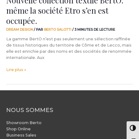
même la société Etro s’en est
occupée.
DREAM DESIGN
/ PAR
BERTO SALOTTI
/
3 MINUTES DE LECTURE
La gamme BertO n’est pas seulement une sélection raffinée
de tissus historiques du territoire de Côme et de Lecco, mais
elle est enrichie par des noms et des sociétés de renommée
internationale. Aux
Lire plus »
NOUS SOMMES
Showroom Berto
Pass
Shop Online
Business Sales