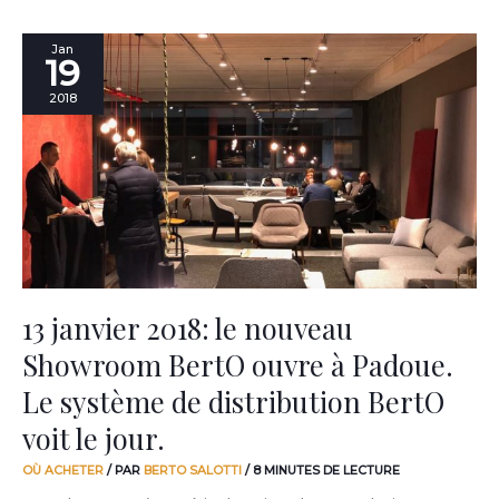
13
Jan
19
janvier
2018:
2018
le
nouveau
Showroom
BertO
ouvre
à
Padoue.
Le
système
de
13 janvier 2018: le nouveau
distribution
Showroom BertO ouvre à Padoue.
BertO
voit
Le système de distribution BertO
le
jour.
voit le jour.
OÙ ACHETER
/ PAR
BERTO SALOTTI
/
8 MINUTES DE LECTURE