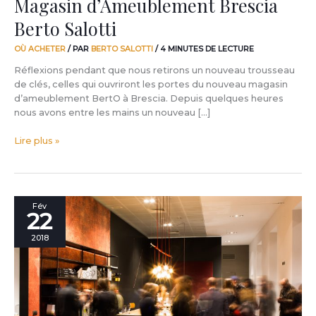
Magasin d’Ameublement Brescia
Berto Salotti
OÙ ACHETER
/ PAR
BERTO SALOTTI
/
4 MINUTES DE LECTURE
Réflexions pendant que nous retirons un nouveau trousseau
de clés, celles qui ouvriront les portes du nouveau magasin
d’ameublement BertO à Brescia. Depuis quelques heures
nous avons entre les mains un nouveau […]
Lire plus »
Une
Fév
22
minute
et
2018
demie
suffit
pour
expliquer
le
magasin