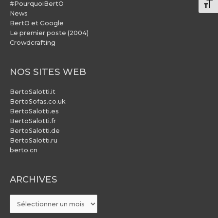
#PourquoiBertO
Chang
News
BertO et Google
Le premier poste (2004)
Crowdcrafting
NOS SITES WEB
BertoSalotti.it
BertoSofas.co.uk
BertoSalotti.es
BertoSalotti.fr
BertoSalotti.de
BertoSalotti.ru
berto.cn
ARCHIVES
ARCHIVES