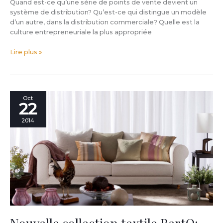
Quand est-ce qu’une série de points de vente devient un
système de distribution? Qu’est-ce qui distingue un modèle
d’un autre, dans la distribution commerciale? Quelle est la
culture entrepreneuriale la plus appropriée
Lire plus »
Nouvelle
Oct
22
collection
textile
2014
BertO:
même
la
société
Etro
s’en
est
occupée.
Nouvelle collection textile BertO: