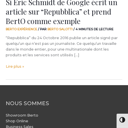
Si Eric Schmidt de Google écrit un
comme
article sur “Repubblica” et prend
exemple
BertO comme exemple
BERTO EXPÉRIENCE
/ PAR
BERTO SALOTTI
/
4 MINUTES DE LECTURE
“Repubblica” du 24 Octobre 2016 publie un article signé par
quelqu’un qui n’est pas un journaliste. Ce quelqu’un travaille
dans le monde entier, pour une multinationale dont les
produits et les services sont utilisés […]
Lire plus »
NOUS SOMMES
Showroom Berto
Pass
Shop Online
Business Sales