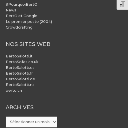
#PourquoiBertO
Chang
News
BertO et Google
Le premier poste (2004)
Crowdcrafting
NOS SITES WEB
BertoSalotti.it
BertoSofas.co.uk
BertoSalotti.es
BertoSalotti.fr
BertoSalotti.de
BertoSalotti.ru
berto.cn
ARCHIVES
ARCHIVES