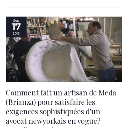
Comment
Sep
17
fait
un
2013
artisan
de
Meda
(Brianza)
pour
satisfaire
les
exigences
sophistiquées
d’un
Comment fait un artisan de Meda
avocat
(Brianza) pour satisfaire les
newyorkais
en
exigences sophistiquées d’un
vogue?
Première
avocat newyorkais en vogue?
partie.