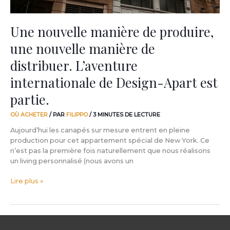
L’aventure
internationale
de
Une nouvelle manière de produire,
Design-
une nouvelle manière de
Apart
est
distribuer. L’aventure
partie.
internationale de Design-Apart est
partie.
OÙ ACHETER
/ PAR
FILIPPO
/
3 MINUTES DE LECTURE
Aujourd’hui les canapés sur mesure entrent en pleine
production pour cet appartement spécial de New York. Ce
n’est pas la première fois naturellement que nous réalisons
un living personnalisé (nous avons un
Lire plus »