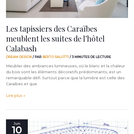
Calabash
Les tapissiers des Caraïbes
meublent les suites de l’hôtel
Calabash
DREAM DESIGN
/ PAR
BERTO SALOTTI
/
3 MINUTES DE LECTURE
Meubler des ambiances lumineuses, où le blanc et la chaleur
du bois sont les éléments décoratifs prédominants, est un
remarquable défi. Surtout parce que la lumière est celle des
Caraïbes et que
Lire plus »
Canapés
Juin
10
Chesterfiled,
la