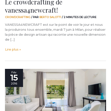
Le crowdcrafting de
vanessa4newcraft!
CROWDCRAFTING
/ PAR
BERTO SALOTTI
/
2 MINUTES DE LECTURE
VANESSA4NEWCRAFT est sur le point de voir le jour et nous
la produirons tous ensemble, mardi 7 juin à Milan, pour réaliser
la pièce de design artisan qui raconte une nouvelle dimension
de […]
Lire plus »
Les
Fév
15
tapissiers
des
2016
Caraïbes
meublent
les
suites
de
l’hôtel