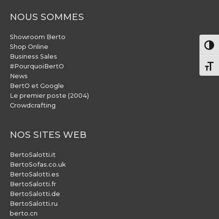
NOUS SOMMES
Showroom Berto
Pass
Shop Online
Business Sales
#PourquoiBertO
Chang
News
BertO et Google
Le premier poste (2004)
Crowdcrafting
NOS SITES WEB
BertoSalotti.it
BertoSofas.co.uk
BertoSalotti.es
BertoSalotti.fr
BertoSalotti.de
BertoSalotti.ru
berto.cn