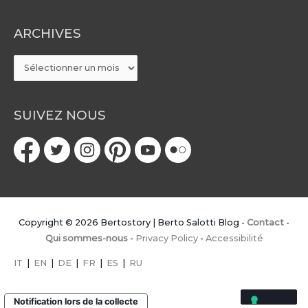
ARCHIVES
ARCHIVES
SUIVEZ NOUS
Copyright © 2026
Bertostory | Berto Salotti Blog
-
Contact
-
Qui sommes-nous
-
Privacy Policy
-
Accessibilité
IT
|
EN
|
DE
|
FR
|
ES
|
RU
Notification lors de la collecte