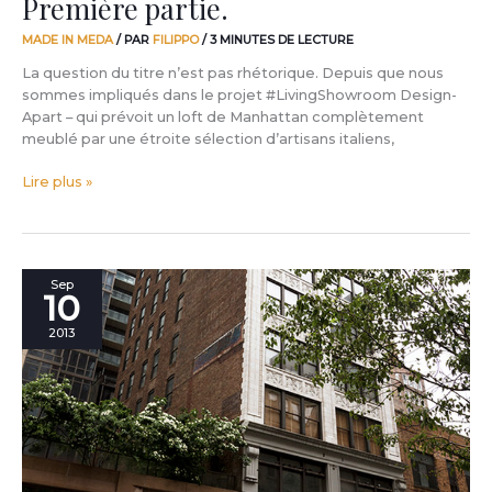
Première partie.
MADE IN MEDA
/ PAR
FILIPPO
/
3 MINUTES DE LECTURE
La question du titre n’est pas rhétorique. Depuis que nous
sommes impliqués dans le projet #LivingShowroom Design-
Apart – qui prévoit un loft de Manhattan complètement
meublé par une étroite sélection d’artisans italiens,
Lire plus »
Une
Sep
10
nouvelle
manière
2013
de
produire,
une
nouvelle
manière
de
distribuer.