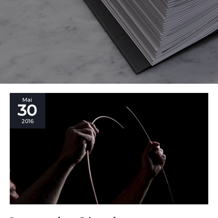
Le
Mai
30
crowdcrafting
de
2016
vanessa4newcraft!