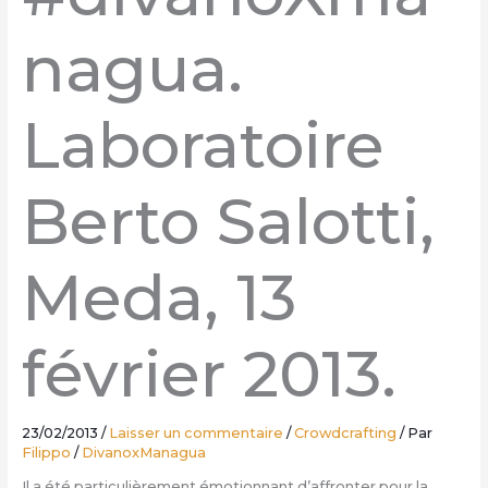
nagua.
Laboratoire
Berto Salotti,
Meda, 13
février 2013.
23/02/2013
/
Laisser un commentaire
/
Crowdcrafting
/ Par
Filippo
/
DivanoxManagua
Il a été particulièrement émotionnant d’affronter pour la