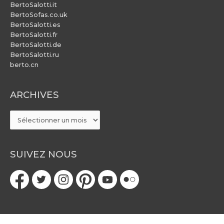
BertoSalotti.it
BertoSofas.co.uk
BertoSalotti.es
BertoSalotti.fr
BertoSalotti.de
BertoSalotti.ru
berto.cn
ARCHIVES
ARCHIVES
SUIVEZ NOUS