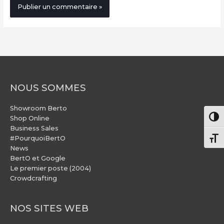
NOUS SOMMES
Showroom Berto
Pass
Shop Online
Business Sales
#PourquoiBertO
Chang
News
BertO et Google
Le premier poste (2004)
Crowdcrafting
NOS SITES WEB