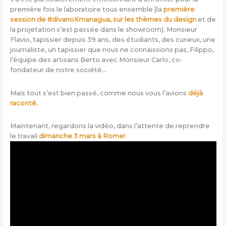
première fois le laboratoire tous ensemble (la
première
session de #divanoXmanagua, sur les thèmes du design
et de
la projetation s’est passée dans le showroom): Monsieur
Flavio, tapissier depuis 39 ans, des étudiants, des curieux, une
journaliste, un tapissier que nous ne connaissions pas, Filippo,
l’équipe des artisans Berto avec Monsieur Carlo, co-
fondateur de notre société…
Mais tout s’est bien passé, comme nous vous l’avions
déjà
raconté.
Maintenant, regardons la vidéo, dans l’attente de reprendre
le travail
dimanche 3 mars à Rome!